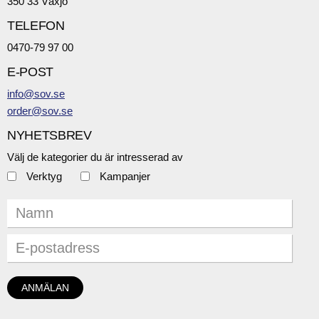
350 33 Växjö
TELEFON
0470-79 97 00
E-POST
info@sov.se
order@sov.se
NYHETSBREV
Välj de kategorier du är intresserad av
Verktyg
Kampanjer