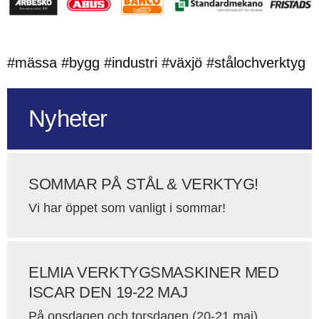
#mässa #bygg #industri #växjö #stålochverktyg
Nyheter
SOMMAR PÅ STÅL & VERKTYG!
Vi har öppet som vanligt i sommar!
ELMIA VERKTYGSMASKINER MED
ISCAR DEN 19-22 MAJ
På onsdagen och torsdagen (20-21 maj)