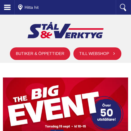
Hitta hit
BUTIKER & ÖPPETTIDER
TILL WEBSHOP