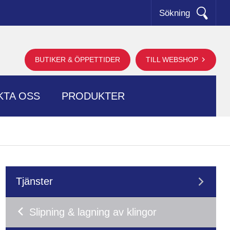
Sökning
BUTIKER & ÖPPETTIDER
TILL WEBSHOP
KTA OSS
PRODUKTER
Tjänster
Slipning & lagning av klingor