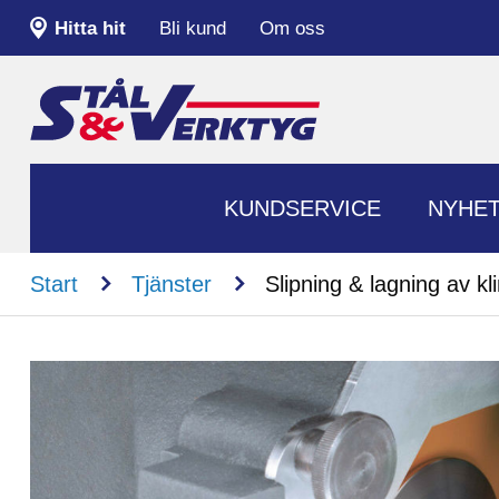
Hitta hit
Bli kund
Om oss
KUNDSERVICE
NYHE
n
n
Start
Tjänster
Slipning & lagning av kl